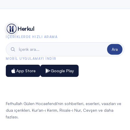
Herkul
İÇERIKLERDE HIZLI ARAMA
Ara
MOBIL UYGULAMAYI INDIR
App Store
Google Play
Fethullah Gülen Hocaefendi'nin sohbetleri, eserleri, vaazları ve
dua içerikleri. Kur'an-ı Kerim, Risale-i Nur, Cevşen ve daha
fazlası.