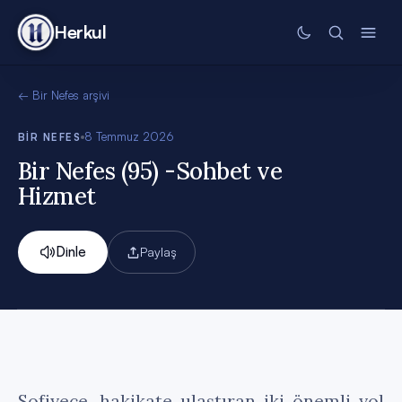
Herkul
←
Bir Nefes
arşivi
8 Temmuz 2026
BIR NEFES
Bir Nefes (95) -Sohbet ve
Hizmet
Dinle
Paylaş
Sofiyece, hakikate ulaştıran iki önemli yol