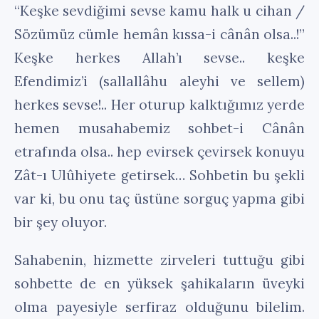
“Keşke sevdiğimi sevse kamu halk u cihan /
Sözümüz cümle hemân kıssa-i cânân olsa..!”
Keşke herkes Allah’ı sevse.. keşke
Efendimiz’i (sallallâhu aleyhi ve sellem)
herkes sevse!.. Her oturup kalktığımız yerde
hemen musahabemiz sohbet-i Cânân
etrafında olsa.. hep evirsek çevirsek konuyu
Zât-ı Ulûhiyete getirsek… Sohbetin bu şekli
var ki, bu onu taç üstüne sorguç yapma gibi
bir şey oluyor.
Sahabenin, hizmette zirveleri tuttuğu gibi
sohbette de en yüksek şahikaların üveyki
olma payesiyle serfiraz olduğunu bilelim.