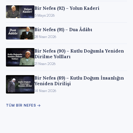
Bir Nefes (92) – Yolun Kaderi
5 Mayıs 2026
Bir Nefes (91) – Dua Âdâbı
28 Nisan 2026
Bir Nefes (90) – Kutlu Doğumla Yeniden
Dirilme Yollları
21 Nisan 2026
Bir Nefes (89) – Kutlu Doğum İnsanlığın
Yeniden Dirilişi
14 Nisan 2026
TÜM
BIR NEFES
→