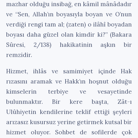
mazhar olduğu insibağ, en kâmil mânâdadır
ve “Sen, Allah’ın boyasıyla boyan ve O’nun
verdiği rengi tam al; (zaten) o ilâhî boyadan
boyası daha güzel olan kimdir ki?” (Bakara
Sûresi, 2/138) hakikatinin aşkın bir
remzidir.
Hizmet, ihlâs ve samimiyet içinde Hak
rızasını aramak ve Hakk’ın hoşnut olduğu
kimselerin terbiye ve vesayetinde
bulunmaktır. Bir kere başta, Zât-ı
Ulûhiyetin kendilerine teklif ettiği şeyleri
arızasız kusursuz yerine getirmek kutsal bir
hizmet oluyor. Sohbet de sofilerde çok