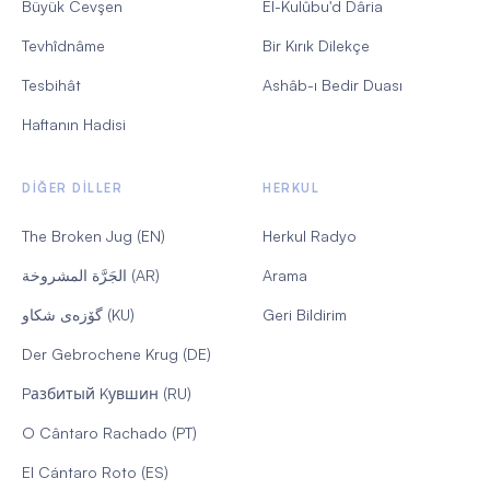
Büyük Cevşen
El-Kulûbu'd Dâria
Tevhîdnâme
Bir Kırık Dilekçe
Tesbihât
Ashâb-ı Bedir Duası
Haftanın Hadisi
DIĞER DILLER
HERKUL
The Broken Jug (EN)
Herkul Radyo
الجَرَّة المشروخة (AR)
Arama
گۆزەی شکاو (KU)
Geri Bildirim
Der Gebrochene Krug (DE)
Pазбитый Kувшин (RU)
O Cântaro Rachado (PT)
El Cántaro Roto (ES)