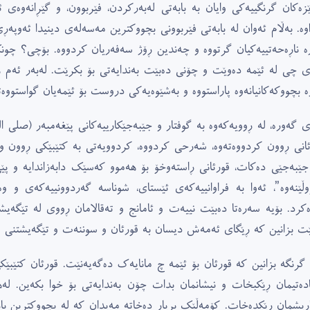
ێزەکان گرنگییەکى وایان بە بابەتى لەبەرکردن، فێربوون، و گێڕانەوەى ئ
اوە. بەڵام ئەوان لە بابەتى فێربوونى بچووکترین مەسەلەى دینیدا ئەوپەڕ
ە ناڕەحەتییەکیان گرتووە و چەندین ڕۆژ سەفەریان کردووە. بۆچى؟ چونک
ى چى لە ئێمە دەوێت و چۆنى دەبێت بەندایەتى بۆ بکرێت. لەبەر ئەم هۆ
ە بچووکەکانیانەوە پاراستووە و بەشێوەیەکى دروست بۆ ئێمەیان گواستووەت
ى گەورە، لە ڕوویەکەوە بە گوفتار و جێبەجێکارییەکانى پێغەمبەر (صلى ال
ئانى ڕوون کردووەتەوە، شەرحى کردووە، کردوویەتى بە کتێبێکى ڕوون و ز
جێبەجێى دەکات، قورئانى ڕاستەوخۆ بۆ هەموو کەسێک دابەزاندایە و پێى 
وڵێنەوە”، ئەوا بە فراوانییەکەى ئێستاى، شوناسە گەردوونییەکەى و
ەکرد. بۆیە سەرەتا دەبێت نییەت و ئامانج و تەقالامان ڕووى لە تێگەی
ێت بزانین کە ڕێگاى ئەمەش دیسان بە قورئان و سوننەت و تێگەیشتنى 
 گرنگە بزانین کە قورئان بۆ ئێمە چ مانایەک دەگەیەنێت. قورئان کتێبێک
ادەتیمان ڕێکبخات و نیشانمان بدات چۆن بەندایەتى بۆ خوا بکەین. لەه
اریشمان ڕێکدەخات. کۆمەڵێک بڕیار دەخاتە مەیدان کە لە بچووکترین بازن