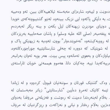
ەوێت و لێیەوە شارەزاى مەبەستە ئیلاهییەکان ببین، ئەو وەحییە
، بە دڵێکى پاکەوە لێى نزیک ببینەوە، لەنێو گشتیبوونەکەى خۆیدا
نى دونیاى مۆدێرن زیهنەکان لێڵ بکەن و ببنە ڕێگر لەبەردەم
پێغەمبەر (صلى الله علیە وسلم) و پاشان صەحابییە بەڕێزەکان
لە ڕوویەکیشەوە “نەخوێندەوار” بوون، ئەوەیە بە زیهنێکى پاک و
 لە شوێنێک کە دوورە لە چەقى شارستانێتییە جۆراجۆرەکانەوە،
یاوازەکان و بەهۆى ئەمانەوە پیس ببێت. هەر بۆیە ئەوان بەرانبەر
ییەکەیدا نییە، چەکیان دانا، هەموو هیممەتى خۆیان ئاڕاستەى
ەى وەک گشتێک قورئان و سوننەتیان قبووڵ کردووە و لە ژیاندا
 ئێمە کاتێک ئەمڕۆ دەڵێین “شارستانێتى” زیاتر مەبەستمان لە
بەڵام لەبنەڕەتدا دەبێت لە ڕەوشت و فەزیلەتى مرۆڤدا بەدواى
دەژین، بەڵام ڕەفتار و نیانى و نەزاکەت و ڕێزگرتنیان لە مرۆڤ