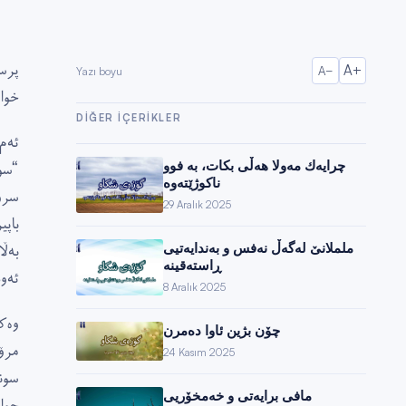
پرس
A+
A−
Yazı boyu
خوا
DIĞER IÇERIKLER
ئەم
چرایەك مەولا هەڵی بكات، بە فوو
“سو
ناكوژێتەوە
سرو
29 Aralık 2025
باپ
بەڵ
ململانێ لەگەڵ نەفس و بەندایەتیی
ڕاستەقینە
ئەو
8 Aralık 2025
وەک
چۆن بژین ئاوا دەمرن
مرۆ
24 Kasım 2025
سون
مافی برایەتی و خەمخۆریی
چوا