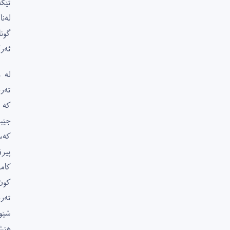
تێگ
لەنا
گون
ئەر
لە 
تەر
کە 
جێب
کەس
پیر
کام
کون
تەر
شێو
هێش