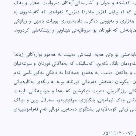
هەرە کەشخە و جوان و “شارستانى”یەکان دەڕوانیت، هەزار و یەک
ین کە لە بیابان لەژێر چادردا دەژین؟ ئەوانەى کە گەیشتوون بە
هەژارى و نەبوونى دەگرن، دادپەروەرى بونیات دەنێن و ژیانێکى
بەهایانەش کە قورئان بۆ مرۆڤایەتى هێناونى و پێشکەشى کردوون،
ابەخشى بۆ وتن هەیە. ئێمەش دەبێت لە هەموو بوارەکانى ژیاندا
نەوەمان بانگ بکەین. کەسانێک کە بەهاکانى قورئان و سوننەتیان
لەت و چاکەن، دەبێت لە هەموو جێیەکدا بە دەنگى بەگوڕ باسى ئەم
بێگومان ئەمەش فەرمانى قورئانە. بۆیە لە ڕێگەى بەکارهێنانى
ى ڕۆژگاریش، دەبێت تێبکۆشین کە بەها و جوانییەکانى تایبەت
انى وەک ئیمامێتى، بانگبێژى، موفتێتییەوە سەرقاڵ ببین و بێباک
رەکانى ژیانى کۆمەڵایەتى پشتگوێ دەخەین. ئۆباڵى ئەم فەرامۆشییەى
).