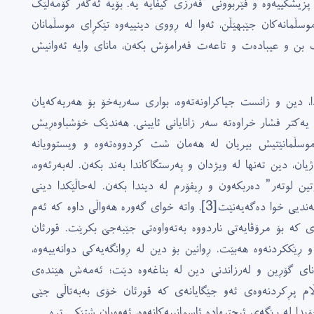
پزیشکییەوە و فێربوونى “فەرزى کیفایە”یە. بۆیە ئەگەر کۆمەڵێک
ناموسڵمانەکان جێبهێڵن، ئەوا لە ڕووى دینییەوە تێکڕاى موسڵمانان
یک بن و عیبادەت و تاعەت فەرامۆش بکەن، ماناى وایە ئەوانیش
دا، دین و زانست جیاکراونەتەوە، بوارى سەربەخۆ بۆ هەریەکەیان
ەکتر فشار خراوەتە سەر زانایانى ئایینى. هەندێک خۆشباوەڕیش
ۆ موسڵمانێتیش بیریان لە هەمان شت کردووەتەوە و ویستوویانە
ن، دین تەنها لە ویژدان و پەرستگاکاندا بەند بکەن. لەبەرئەوە،
ین لوتەر” دەربکەون و ڕیفۆرم لە دیندا بکەن. لەحاڵێکدا دینى
ەندیی خوا دەگەیەنێت
[3]
. واتە خواى گەورە هەواڵى داوە کە ئەم
 کە بۆ مرۆڤایەتى ناردووە بەتەواوەتى جێبەجێ بکرێت. قورئان
و ڕێککردنەوە هەبێت. ڕوانین بۆ دین لە ڕوانگەیەکى دوانەییەوە،
ماناى گۆڕین و لەرزاندنى دین لە بناغەوە دێت؛ ئەمەش هێندەى
بەڵام پڕکردنەوەى ئەو جێگایانەى کە قورئان خۆى بەبەتاڵى جێى
ا لە ڕێگەى ئیجتیهادە ئاسمانییەکانەوە، ئەوەیان شتێکى ترە.