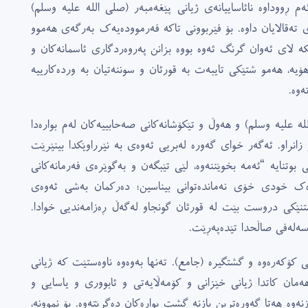
ەم ڕووداوە نائاساییانەى ژیانى پێغەمبەر (صلى الله علیە وسلم)
ى تەقالایان داوە. بۆ فێربوونى تاکە فەرموودەیەک بەرگەى هەموو
ە لاى ئەوان گرنگ ئەوە بووە بزانن پەروەردگارى ئاسمانەکان و
یە، هەمو شتێکى تایبەت بە قورئان و سوننەتیان بە وردەکارییە
ەوە.
له علیە وسلم) و هەوڵ و تێکۆشانەکانى صەحابییەکان لەم بوارەدا
انراو. ئەگەر خواى گەورە لەبریی ئەوەى بە نێرراوێکدا بینێرێت
بوتنایە “ئەمە بخوێننەوە، لێى تێبگەن و بەگوێرەى فەرمانەکانى
 وەک خودى خۆى نەماندەتوانى بیناسین؛ دەرکمان بەشى ئەوەى
شتنێکى دروست بێت لە قورئان گونجاو لەگەڵ ڕەزامەندیی خوادا.
سەلەفى صاڵحدا تێدەپەڕێت.
ى کۆکەرەوە و گشتگیرە (جامع). تەنها بەوەوە ناوەستێت کە ژیانى
ەمان کاتدا ژیانى خێزانى و کۆمەڵایەتى و ئابوورى و یاسایی و
ەوە هەتا گەورەترین بازنە گشت بوارەکان دەگرێتەوە. بۆ نموونە،