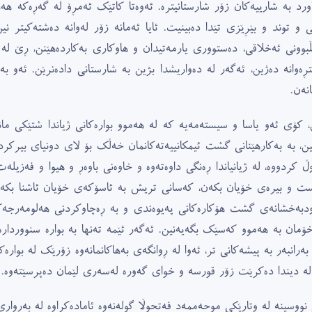
اورد بە شارییەکان زۆر شارستانیترە. ئەوەتا کاتێک ئەمڕۆ لە گەڕەکە 
ى و توند و بێڕێزى تێدا دەبینیت. ئایا ئەمانە زۆر لەوانە دەشتەکیتر ن
ڵبوونى ئەخلاقى، دەستوورى یارمەتیدان و هاوکارى بەکاردەهێنن، ڕێ لە 
تڕەوانە دەژین، ئەگەر لە دەواریشدا بژین بە شارستانى دادەنرێن. ئەو 
نەن.
، کۆى ئەو یاسا و سیستەمەیە کە لە هەموو بوارەکانى ژیاندا شتێکى مان
ین، بە بەکارهێنانى گشت ئیمکانییەتەکانمان خەڵک بۆ لاى دونیاى بیرکرد
وڵ کردووە، لە ژیانیاندا ڕەنگى داوەتەوە و خاوەنى باوەڕ و هیوا و فەزی
ت و بیرەى خۆیان بکەن، کەسانى تریش بە ئاسۆکەى خۆیان ئاشنا بکەن. 
دبەخشانەى گشت هۆکارەکانى پەیوەندى و بە ڕەچاوکردنى هەلومەرجەکان
خۆمان بە هەموو کەسێک بگەیەنین. ئەگەر ئێمە تەنها بە بوارە سنووردارەک
بەرانبەر بە پیشەکانى تر، ئەوا لە ڕوانگەى بەهاکانمانەوە زۆرێک لە بوا
لە دیندا دەکرێت زۆر قورسە و خواى گەورە لەسەرى لێمان دەپرسێتەوە.
نووسینە لە وتارێکى موحەممەد فەتحوڵا گولەنەوە ئامادەکراوە لە بەروارى (٥/١١/٢٠٠٧