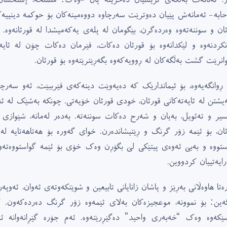
ابە- ئەمانەش پێیان دەوترێت سەرچاوە دووەمینەکان بۆ حوکمە دینییەکا
ئان و سوننەتەوە وەردەگرن، بێگومان لە پلەى یەکەمیشدا لە قورئانەوە. چ
نکردنەوە و لێکدانەوە بۆ قورئان دەکات، فێرمان دەکات چۆن لە ئای
وانرێت گشت بەڵگەکان لە ڕوویەکەوە بگەڕێنرێنەوە بۆ قورئان.
 ڕوانگەیەوە، بۆ ئیماندارێک کە دەیەوێت دینەکەى فێرببێت، ئەو سەرچا
ەیشتن لە ئایەتەکانى قورئان، خودى قورئان خۆیەتى. چونکە بەشێک لە
سیر و تەئویل، بەیان و شەرح دەکات سوننەتە. بەدەر لەمانە، شێوازى ت
ئان، بۆ ئێمە زۆر گرنگ و ڕێنیشاندەرن. خواى گەورە بۆ هەتاهەتایە لە
استووە و بەبێ ئەوەى پیتێکى لێ بگۆڕن وەک خۆى بۆ ئێمە گواستووەتەوە، ه
رایەتییان کردووین.
تا هاوەڵانى بەڕێز و پاشان زانایانى تابیعین و شوێنکەوتەى ئەوان، ئەوپە
گەین: بۆ نموونە، موعجیزەکان بەلاى ئێمەوە زۆر گرنگ دەردەکەون
ێکەوە وەک “خەبەرى واحید” دەگێڕرێنەوە. ئەم جۆرە گێڕانەوانە 