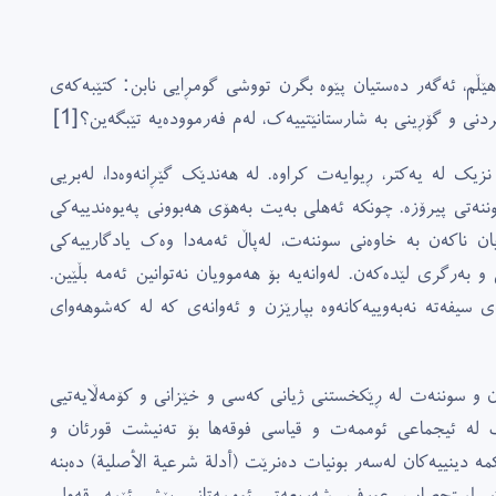
ێڵم، ئەگەر دەستیان پێوە بگرن تووشى گومڕایی نابن: کتێبەکەى
ردنى و گۆڕینى بە شارستانێتییەک، لەم فەرموودەیە تێبگەین؟
[1]
زیک لە یەکتر، ڕیوایەت کراوە. لە هەندێک گێڕانەوەدا، لەبریی
تى پیرۆزە. چونکە ئەهلى بەیت بەهۆى هەبوونى پەیوەندییەکى
ان ناکەن بە خاوەنى سوننەت، لەپاڵ ئەمەدا وەک یادگارییەکى
و بەرگرى لێدەکەن. لەوانەیە بۆ هەموویان نەتوانین ئەمە بڵێین.
ەى سیفەتە نەبەوییەکانەوە بپارێزن و ئەوانەى کە لە کەشوهەواى
ن و سوننەت لە ڕێکخستنى ژیانى کەسى و خێزانى و کۆمەڵایەتیی
ەک لە ئیجماعى ئوممەت و قیاسى فوقەها بۆ تەنیشت قورئان و
ە دینییەکان لەسەر بونیات دەنرێت (أدلة شرعیة الأصلیة) دەبنە
، إستحصاب، عورف، شەریعەتى ئوممەتانى پێش ئێمە، قەولى