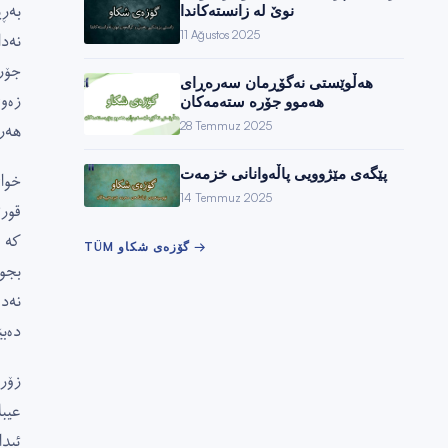
بەڕ
نوێ لە زانستەكاندا
11 Ağustos 2025
نەد
جۆر
هەڵوێستی نەگۆڕمان سەرەڕای
زەو
هەموو جۆرە ستەمەكان
هەر
28 Temmuz 2025
پێگەی مێژوویی پاڵەوانانی خزمەت
خوا
14 Temmuz 2025
قور
کە 
→
گۆزەی شکاو
TÜM
بجو
نەد
دەب
زۆر
عیب
ئید