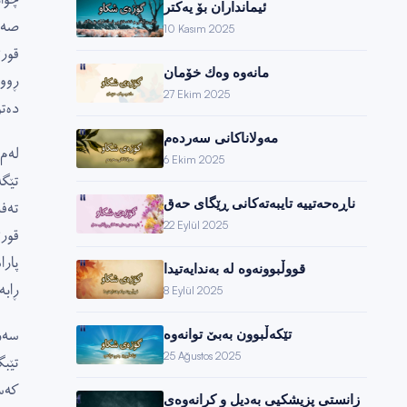
ئیمانداران بۆ یەكتر
صەح
10 Kasım 2025
قور
مانەوە وەك خۆمان
ڕوو
27 Ekim 2025
دەت
مەولاناكانی سەردەم
لەم
6 Ekim 2025
تێگ
ناڕەحەتییە تایبەتەكانی ڕێگای حەق
تەف
22 Eylül 2025
قور
پار
قووڵبوونەوە لە بەندایەتیدا
ڕابە
8 Eylül 2025
سەرە
تێكەڵبوون بەبێ توانەوە
25 Ağustos 2025
تێب
کەس
زانستی پزیشكیی بەدیل و كرانەوەی