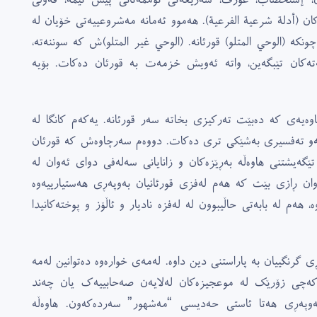
ن (أدلة شرعیة الفرعیة). هەموو ئەمانە مەشروعییەتى خۆیان لە
ونکە (الوحي المتلو) قورئانە. (الوحي غیر المتلو)ش کە سوننەتە،
ەتەکان تێبگەین، واتە ئەویش خزمەت بە قورئان دەکات. بۆیە
وەیەى کە دەبێت تەرکیزى بخاتە سەر قورئانە. یەکەم کانگا لە
 ئەو تەفسیرى بەشێکى ترى دەکات. دووەم سەرچاوەش کە قورئان
ێگەیشتنى هاوەڵە بەڕێزەکان و زانایانى سەلەفى دواى ئەوان لە
وان ڕازى بێت کە هەم لەفزى قورئانیان بەوپەڕى هەستیارییەوە
ەم لە بابەتى حاڵیبوون لە لەفزە نادیار و ئاڵۆز و پوختەکانیدا
ڕى گرنگییان بە پاراستنى دین داوە. لەمەى خوارەوە دەتوانین لەمە
. کەچى زۆرێک لە موعجیزەکان لەلایەن صەحابییەک یان چەند
ئەوپەڕى هەتا ئاستى حەدیسى “مەشهور” سەردەکەون. هاوەڵە