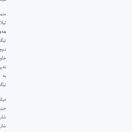
متم
ئیلا
هەو
تێگ
دوو
خاو
نەیه
بە 
تێگ
میل
جێب
شار
شار