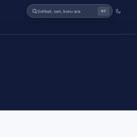
Sohbet, seri, konu ara
⌘K