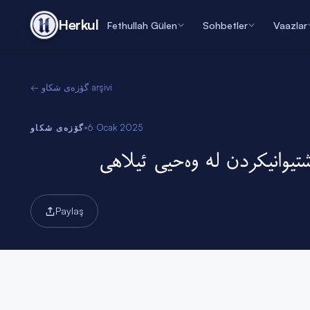
Herkul
Fethullah Gülen
Sohbetler
Vaazlar
arşivi
گۆزەی شکاو
←
6 Ocak 2025
گۆزەی شکاو
تیوانیکردن لە وەحیی ئیلاهى
Paylaş