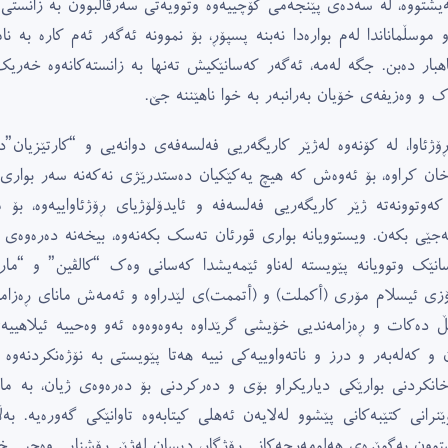
ەیشتووە، لە سەدەى پێنجەمى کۆچییەوە وتوویەتى سەرقاڵبوون بە زانستى 
و موسڵماناندا لەم بوارەدا نەبنە پسپۆڕ، بۆ نموونە ئەگەر ئەم کارە بە 
اهبار دەبن. جگە لەمە، ئەگەر کەسانێکیش تەنها بە زانستەکانەوە خەر
ک و وەزیفەى خۆیان بەرانبەر بە خوا ناهێننە جێ.
ڕۆژئاوا، لە کۆنەوە لەژێر کاریگەریی فەلسەفەى دوانەیی و “کارتێزیان”
خان کراوە، بۆ ئەوەش کە هیچ یەکێکیان دەستدرێژى نەکەنە سەر بوارى ی
کەوتوونەتە ژێر کاریگەریی فەلسەفە و ئایدۆلۆژیاى ڕۆژئاواییەوە، ب
ەجێى بکەن. ویستوویانە بوارى قورئان تەسک بکەنەوە، بیخەنە دەرەوەى ژیا
انێک وتوویانە پێویستە لەناو ئێمەیشدا کەسانى وەک “کالڤین” و “مارت
ۆزى ئیسلام مۆرى (أکملت) و (أتممت)ى لێدراوە و ئەمەش ماناى ڕەزام
ڵ دەکات و ڕەزامەندیی خۆیشى گرێداوە بەوەوەوە ئەو وەحییە ئیلاهییەى
 و کەلەبەر و درز و ناتەواوییەکى نییە هەتا پێویستى بە نۆژەنکردنەوە 
خانکردنى بوارێکى دیاریکراو بۆى و دەرکردنى بۆ دەرەوەى ژیان، بە 
ێنرانى کتێبەکانى پێشوو لەلایەن ئەهلى کیتابەوە تاوانێکى گەورەیە. 
توون بەگوێرەى هەلومەرجەکانى ڕۆژگار، دیسان لەژێر ڕۆشنایی وەحیی خۆید