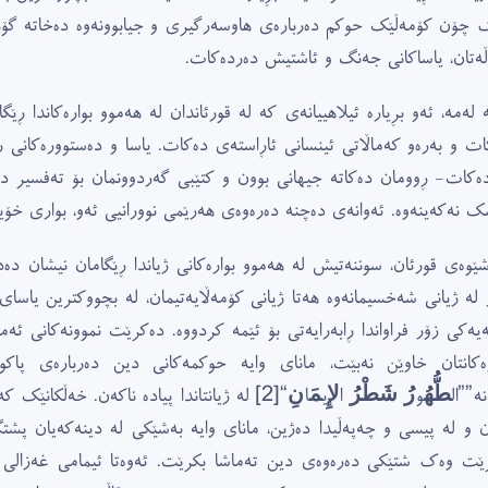
 چۆن کۆمەڵێک حوکم دەربارەى هاوسەرگیرى و جیابوونەوە دەخاتە گۆڕێ
ڵەتان، یاساکانى جەنگ و ئاشتیش دەردەکات.
 لەمە، ئەو بڕیارە ئیلاهییانەى کە لە قورئاندان لە هەموو بوارەکاندا ڕ
ات و بەرەو کەماڵاتى ئینسانى ئاڕاستەى دەکات. یاسا و دەستوورەکانى 
دەکات- ڕوومان دەکاتە جیهانى بوون و کتێبى گەردوونمان بۆ تەفسیر دەک
ک نەکەینەوە. ئەوانەى دەچنە دەرەوەى هەرێمى نوورانیی ئەو، بوارى خۆ
شێوەى قورئان، سوننەتیش لە هەموو بوارەکانى ژیاندا ڕێگامان نیشان دەد
لە ژیانى شەخسیمانەوە هەتا ژیانى کۆمەڵایەتیمان، لە بچووکترین یاساى د
ەیەکى زۆر فراواندا ڕابەرایەتی بۆ ئێمە کردووە. دەکرێت نموونەکانى ئەم
ەکانتان خاوێن نەبێت، ماناى وایە حوکمەکانى دین دەربارەى پاک
نە””
الطُّهُورُ شَطْرُ الإِيمَانِ
“
[2]
لە ژیانتاندا پیادە ناکەن. خەڵکانێک ک
ن و لە پیسى و چەپەڵیدا دەژین، ماناى وایە بەشێکى لە دینەکەیان پشت
رێت وەک شتێکى دەرەوەى دین تەماشا بکرێت. ئەوەتا ئیمامى غەزالى ک