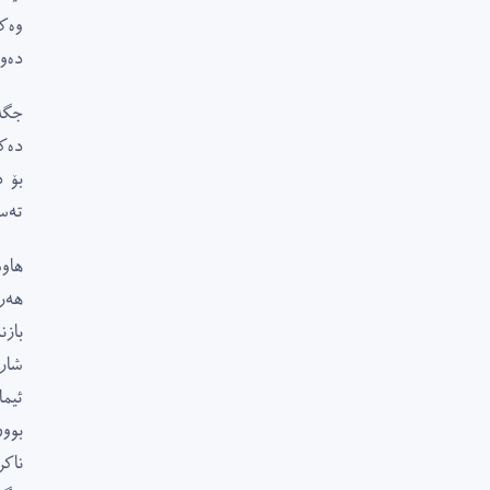
وەک
دەو
جگە
دەک
بۆ 
تەس
هاو
هەر 
بازن
شار
ئیما
بوو
ناک