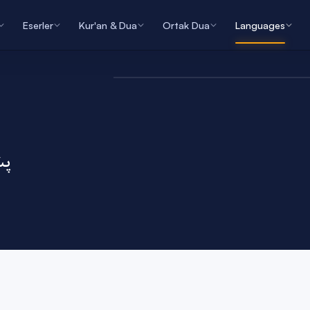
Eserler
Kur'an & Dua
Ortak Dua
Languages
پش