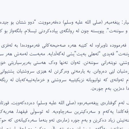
یار: پێغەمبەر (صلى الله علیە وسلم) دەفەرمووێت “دوو شتتان بۆ جێدەه
 و سوننەت”. پێویستە چۆن لە ڕوانگەى پیادەکردنى ئیسلام، بانگەواز بۆ ک
 فەرموودە ناوبراوە لە کتێبە هەرە صەحیحەکانى فەرموودەدا بە لەفزى ن
ننەت” قەیدى “ئەهلى بەیت”یشى لەگەڵدایە. مەبەست لەمەش هەر سوننە
شتى، نوێنەرانى سوننەتن. ئەوان تەنها وەک هەستى بەرپرسیارێتى خۆی
یرەشیان لێى دەڕوانن. بە یارمەتی وەرگرتن لە هێزى سروشتیان پشتیوانى 
ام ئەوانەى کە توانیویانە نزیکێتییە سروشتى و خزمایەتییەکەیان لە ڕێگ
دا دەژین، بەم جۆرەن.
 لەم گوفتارەى پێغەمبەرەوە (صلى الله علیە وسلم) دەردەکەوێت، قورئا
ڤەکاندا یەکەم و سەرەکیترین سەرچاوەیە. لە ئوسوڵى فیقهدا، هەری
نەتیش زیاد دەکرێن و بەم جۆرە ژمارەى ئەو بنەما سەرەکییانەى کە حوکم
ر. تەنانەت بەڵگەى تریشیان دەخرێتە پاڵ -وەک: مصلحة، إستحسان