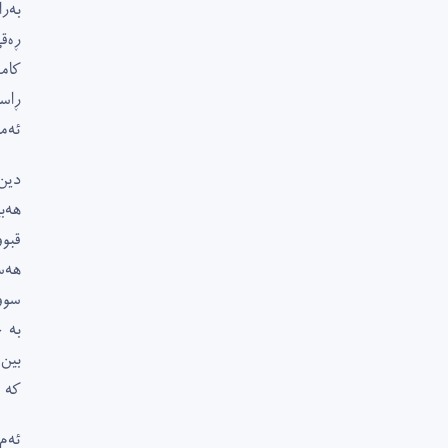
بەر
ڕەق
کام
ڕاس
ئەما
دین
هەب
قبو
هەس
سوو
بە 
بین 
کە 
ئەم 