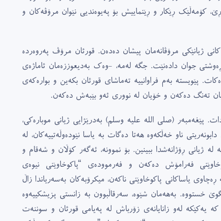
، کۆمەڵێک ڕێکار و ڕێنماییش بۆ پەیوەندیی نێوان مرۆڤەکان و
ێگاکانى ژیانێکى مرۆڤانەمان پیشان دەدەن. قورئان مرۆڤ پەروەردە
ڕەوشتى جوان دادەنێت. جگە لەمە، -وەک بەدیعوززەمان ئاماژەى
ات. پێویستە بەم فراوانییە تەماشاى قورئان بکەین و بوارەکەى
یان تەنگ دەکەن و خۆیان لە نوورى ئەو بێبەش دەکەن.
ات. پێغەمبەر (صلى الله علیە وسلم) بەدرێژایی ژیانى موبارەکى،
ابونەریتى ناو خەڵکەوە هەتا دەگات بە یاسا نێودەوڵەتییەکان، لە
ە لە ژیانى ڕۆژانەشدا ببینین. بۆ نموونە، ئەگەر کۆڵان و شەقام و
وخاوێنى فەرامۆش دەکەن و فەرموودەى “پاکوخاوێنى نیوەى
ە ڕەچاوى یاساکانى پاکوخاوێنى ناکەن، میکرۆبەکان بەسەریاندا زاڵ
گوێ خستووە. بەهەمان شێوە، سەرقاڵبوون بە زانستى پزیشکییەوە
ە یەکێکە لەو زانایانەى زۆرباش لە پەیامى قورئان و سوننەت