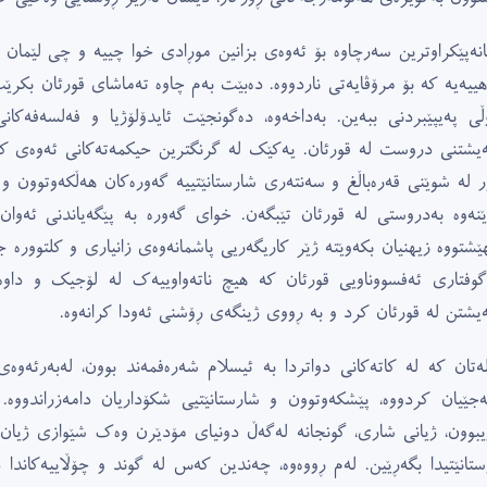
انەپێکراوترین سەرچاوە بۆ ئەوەى بزانین موڕادى خوا چییە و چى لێمان د
هییەیە کە بۆ مرۆڤایەتى ناردووە. دەبێت بەم چاوە تەماشاى قورئان بکرێت
ڵى پەیپێبردنى ببەین. بەداخەوە، دەگونجێت ئایدۆلۆژیا و فەلسەفەکا
ەیشتنى دروست لە قورئان. یەکێک لە گرنگترین حیکمەتەکانى ئەوەى کە 
ر لە شوێنى قەرەباڵغ و سەنتەرى شارستانێتییە گەورەکان هەڵکەوتوون و 
ێنەوە بەدروستى لە قورئان تێبگەن. خواى گەورە بە پێگەیاندنى ئەوان
ێشتووە زیهنیان بکەوێتە ژێر کاریگەریی پاشمانەوەى زانیارى و کلتوورە ج
گوفتارى ئەفسووناویی قورئان کە هیچ ناتەواوییەک لە لۆجیک و داوەر
ەیشتن لە قورئان کرد و بە ڕووى ژینگەى ڕۆشنى ئەودا کرانەوە.
لەتان کە لە کاتەکانى دواتردا بە ئیسلام شەرەفمەند بوون، لەبەرئەو
ەجێیان کردووە، پێشکەوتوون و شارستانێتیی شکۆداریان دامەزراندووە.
یبوون، ژیانى شارى، گونجانە لەگەڵ دونیاى مۆدێرن وەک شێوازى ژیان. 
ستانێتیدا بگەڕێین. لەم ڕووەوە، چەندین کەس لە گوند و چۆڵاییەکاندا 